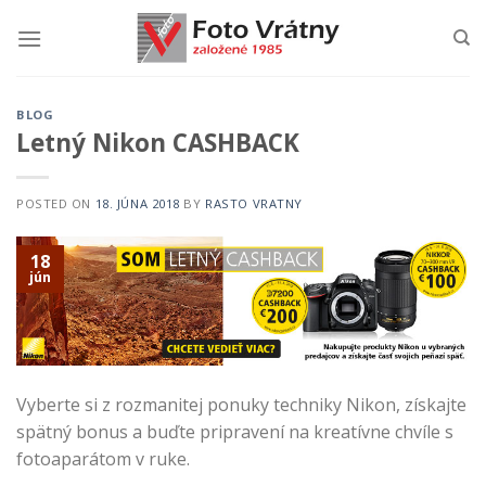
Skip
to
content
BLOG
Letný Nikon CASHBACK
POSTED ON
18. JÚNA 2018
BY
RASTO VRATNY
18
jún
Vyberte si z rozmanitej ponuky techniky Nikon, získajte
spätný bonus a buďte pripravení na kreatívne chvíle s
fotoaparátom v ruke.