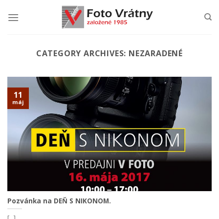
Skip
to
content
CATEGORY ARCHIVES:
NEZARADENÉ
11
máj
Pozvánka na DEŇ S NIKONOM.
[...]