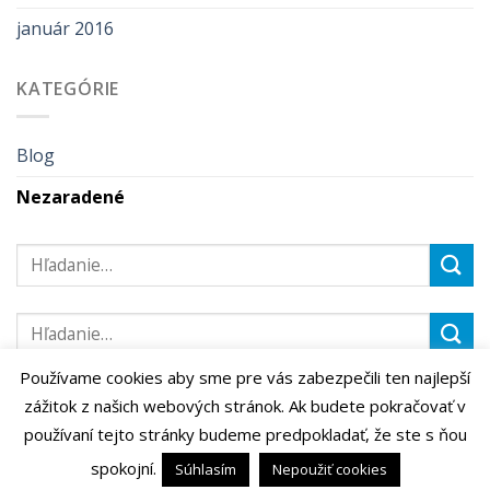
január 2016
KATEGÓRIE
Blog
Nezaradené
Používame cookies aby sme pre vás zabezpečili ten najlepší
zážitok z našich webových stránok. Ak budete pokračovať v
používaní tejto stránky budeme predpokladať, že ste s ňou
spokojní.
Súhlasím
Nepoužiť cookies
Copyright 2026 ©
Foto Vrátny