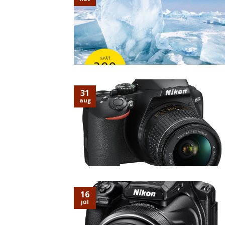
31
aug
16
júl