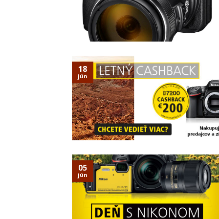
18
jún
05
jún