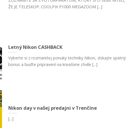
ZOZNÁMTE SA S FOTOAPARÁTOM, KTORÝ SI O SEBE MYSLÍ,
ŽE JE TELESKOP: COOLPIX P1000 MEGAZOOM [...]
Letný Nikon CASHBACK
Vyberte si z rozmanitej ponuky techniky Nikon, získajte spätný
bonus a buďte pripravení na kreatívne chvíle [...]
Nikon day v našej predajni v Trenčíne
[...]