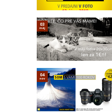
03
máj
04
nov