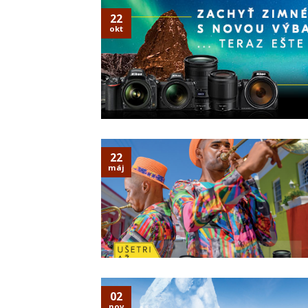
22
okt
22
máj
02
nov