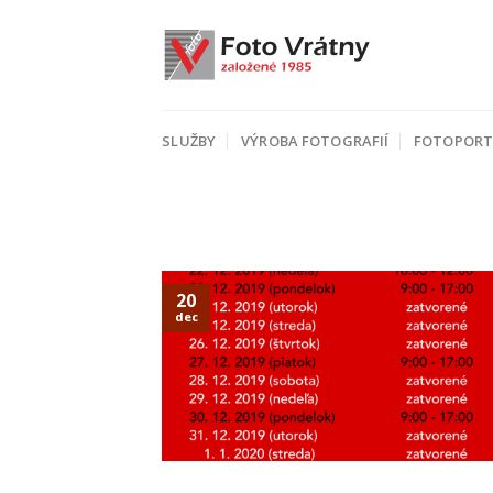
Skip
to
content
SLUŽBY
VÝROBA FOTOGRAFIÍ
FOTOPORT
20
dec