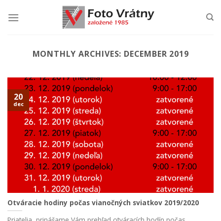
Skip
to
content
MONTHLY ARCHIVES:
DECEMBER 2019
20
dec
Otváracie hodiny počas vianočných sviatkov 2019/2020
Priatelia, prinášame Vám prehľad otváracích hodín počas