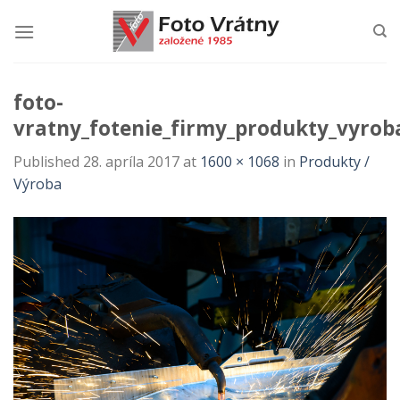
Skip
to
content
foto-
vratny_fotenie_firmy_produkty_vyrob
Published
28. apríla 2017
at
1600 × 1068
in
Produkty /
Výroba