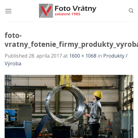
Skip
to
content
foto-
vratny_fotenie_firmy_produkty_vyrob
Published
28. apríla 2017
at
1600 × 1068
in
Produkty /
Výroba