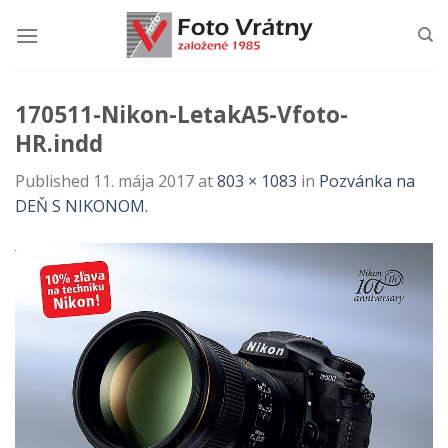
Skip
to
content
170511-Nikon-LetakA5-Vfoto-
HR.indd
Published
11. mája 2017
at
803 × 1083
in
Pozvánka na
DEŇ S NIKONOM.