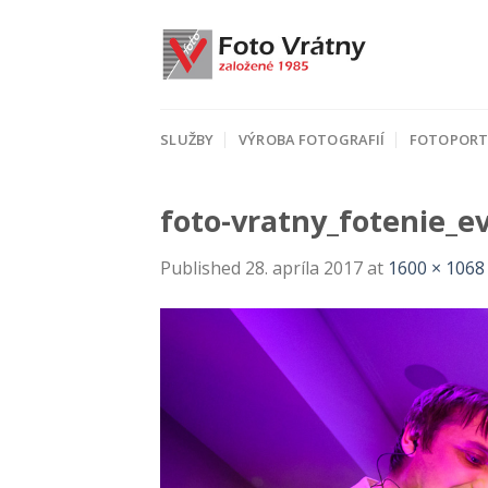
Skip
to
content
SLUŽBY
VÝROBA FOTOGRAFIÍ
FOTOPORT
foto-vratny_fotenie_e
Published
28. apríla 2017
at
1600 × 1068