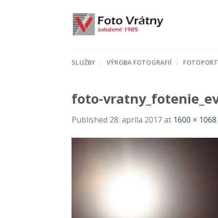
Skip
to
content
SLUŽBY
VÝROBA FOTOGRAFIÍ
FOTOPORT
foto-vratny_fotenie_e
Published
28. apríla 2017
at
1600 × 1068