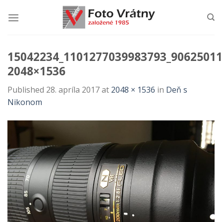
Skip
to
content
15042234_1101277039983793_90625011
2048×1536
Published
28. apríla 2017
at
2048 × 1536
in
Deň s
Nikonom