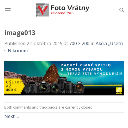
Skip
to
content
image013
Published
22. októbra 2019
at
700 × 200
in
Akcia „Ušetri
s Nikonom“
Both comments and trackbacks are currently closed.
Next
→